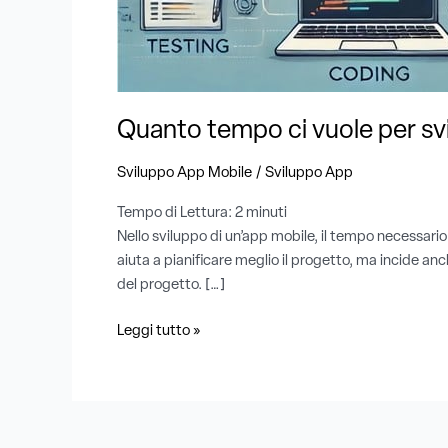
per
sviluppare
un’app
?
Tempistiche
Quanto tempo ci vuole per svi
e
fasi
/
Sviluppo App Mobile
Sviluppo App
del
processo
Tempo di Lettura:
2
minuti
Nello sviluppo di un’app mobile, il tempo necessario
aiuta a pianificare meglio il progetto, ma incide a
del progetto. […]
Leggi tutto »