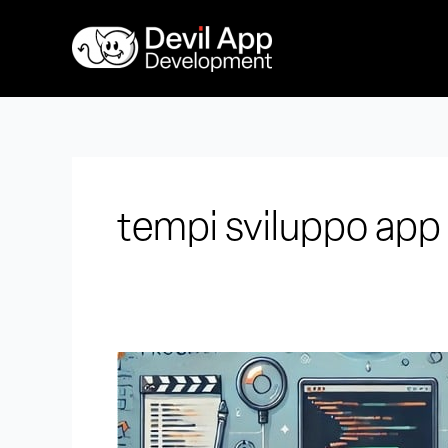
Vai
al
contenuto
tempi sviluppo app
Quanto
tempo
ci
vuole