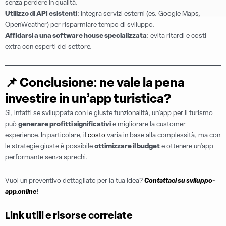
senza perdere in qualità.
Utilizzo di API esistenti
: integra servizi esterni (es. Google Maps,
OpenWeather) per risparmiare tempo di sviluppo.
Affidarsi a una software house specializzata
: evita ritardi e costi
extra con esperti del settore.
📌
Conclusione: ne vale la pena
investire in un’app turistica?
Sì, infatti se sviluppata con le giuste funzionalità, un’app per il turismo
può
generare profitti significativi
e migliorare la customer
experience. In particolare, il
costo
varia in base alla complessità, ma con
le strategie giuste è possibile
ottimizzare il budget
e ottenere un’app
performante senza sprechi.
Vuoi un preventivo dettagliato per la tua idea?
Contattaci su sviluppo-
app.online
!
Link utili e risorse correlate