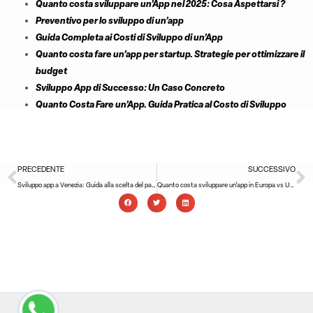
Quanto costa sviluppare un’App nel 2025: Cosa Aspettarsi ?
Preventivo per lo sviluppo di un’app
Guida Completa ai Costi di Sviluppo di un’App
Quanto costa fare un’app per startup. Strategie per ottimizzare il
budget
Sviluppo App di Successo: Un Caso Concreto
Quanto Costa Fare un’App. Guida Pratica al Costo di Sviluppo
Precedente
S
PRECEDENTE
SUCCESSIVO
Sviluppo app a Venezia: Guida alla scelta del partner giusto
Quanto costa sviluppare un’app in Europa vs USA vs Asia ? Un confronto internazionale