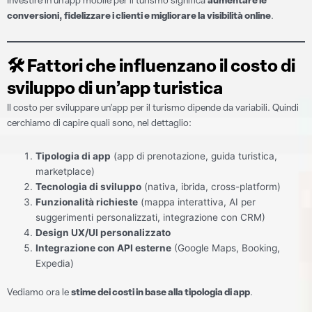
Investire in un’app mobile per il turismo significa
aumentare le
conversioni, fidelizzare i clienti e migliorare la visibilità online
.
🛠
Fattori che influenzano il costo di
sviluppo di un’app turistica
Il costo per sviluppare un’app per il turismo dipende da variabili. Quindi
cerchiamo di capire quali sono, nel dettaglio:
Tipologia di app
(app di prenotazione, guida turistica,
marketplace)
Tecnologia di sviluppo
(nativa, ibrida, cross-platform)
Funzionalità richieste
(mappa interattiva, AI per
suggerimenti personalizzati, integrazione con CRM)
Design UX/UI personalizzato
Integrazione con API esterne
(Google Maps, Booking,
Expedia)
Vediamo ora le
stime dei costi in base alla tipologia di app
.