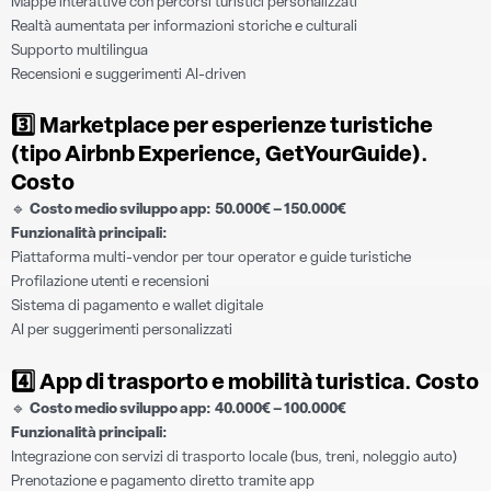
Mappe interattive con percorsi turistici personalizzati
Realtà aumentata per informazioni storiche e culturali
Supporto multilingua
Recensioni e suggerimenti AI-driven
3️⃣
Marketplace per esperienze turistiche
(tipo Airbnb Experience, GetYourGuide)
.
Costo
🔹
Costo medio sviluppo app:
50.000€ – 150.000€
Funzionalità principali:
Piattaforma multi-vendor per tour operator e guide turistiche
Profilazione utenti e recensioni
Sistema di pagamento e wallet digitale
AI per suggerimenti personalizzati
4️⃣
App di trasporto e mobilità turistica
.
Costo
🔹
Costo medio sviluppo app:
40.000€ – 100.000€
Funzionalità principali:
Integrazione con servizi di trasporto locale (bus, treni, noleggio auto)
Prenotazione e pagamento diretto tramite app