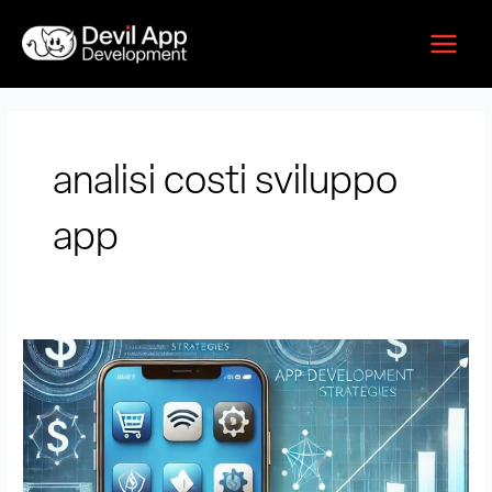
Vai
Main
al
Menu
contenuto
analisi costi sviluppo
app
Quanto
Costa
Sviluppare
un’App.
Costi
e