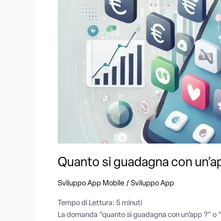
un’app:
modelli
di
guadagno,
strategie
e
fattori
chiave
del
successo
Quanto si guadagna con un’app
/
Sviluppo App Mobile
Sviluppo App
Tempo di Lettura:
5
minuti
La domanda “quanto si guadagna con un’app ?” o “Com