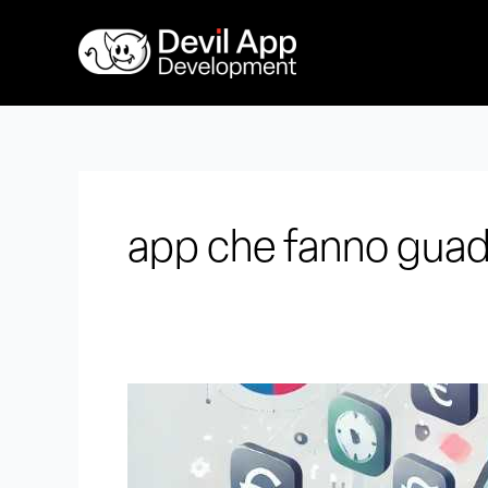
Vai
al
contenuto
app che fanno gua
Quanto
si
guadagna
con