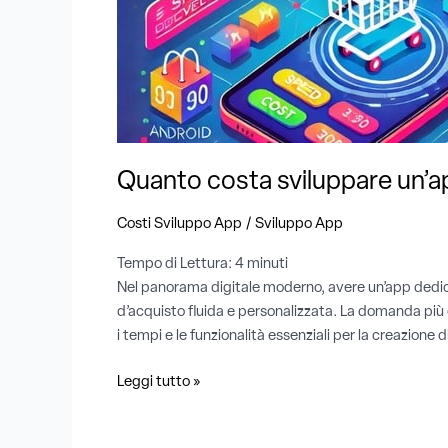
per
e-
commerce?
Costi,
tempi
e
funzionalità
Quanto costa sviluppare un’a
essenziali
/
Costi Sviluppo App
Sviluppo App
Tempo di Lettura:
4
minuti
Nel panorama digitale moderno, avere un’app dedicat
d’acquisto fluida e personalizzata. La domanda più
i tempi e le funzionalità essenziali per la creazione d
Leggi tutto »