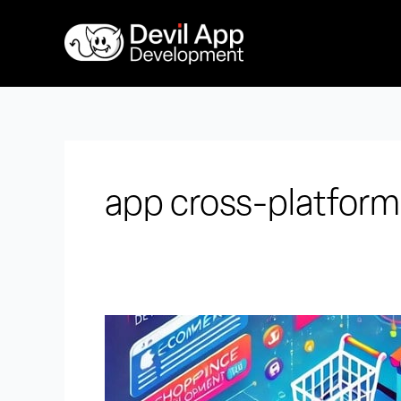
Vai
al
contenuto
app cross-platfor
Quanto
costa
sviluppare
un’app