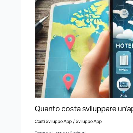
per
il
turismo
?
Guida
ai
costi
e
funzionalità
essenziali
Quanto costa sviluppare un’app
/
Costi Sviluppo App
Sviluppo App