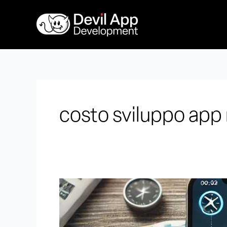
Vai
al
contenuto
costo sviluppo app
Quanto
costa
sviluppare
un’app