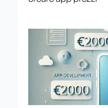
Listino
Prezzi
App:
Quanto
Costa
Sviluppare
un’Applicazione
Mobile
?