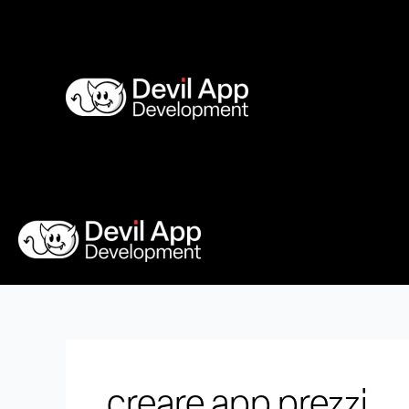
Vai
al
contenuto
creare app prezzi