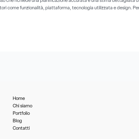
o che richiede una pianificazione accurata e una stima dettagliata dei 
ri come funzionalità, piattaforma, tecnologia utilizzata e design. Per
Home
Chi siamo
Portfolio
Blog
Contatti