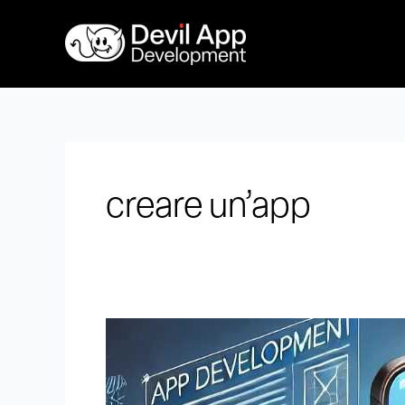
Vai
al
contenuto
creare un’app
Preventivo
sviluppo
app:
Come