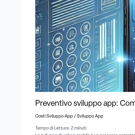
calcolare
il
costo
di
un’app
mobile
Preventivo sviluppo app: Come
/
Costi Sviluppo App
Sviluppo App
Tempo di Lettura:
2
minuti