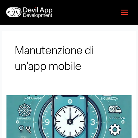
Vai
Main
al
Menu
contenuto
Manutenzione di
un’app mobile
Manutenzione
di
un’app
mobile:
Quanto
costa