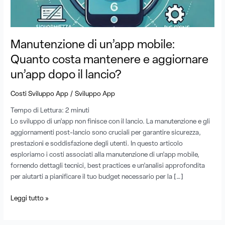
mantenere
e
aggiornare
un’app
Manutenzione di un’app mobile:
dopo
il
Quanto costa mantenere e aggiornare
lancio?
un’app dopo il lancio?
/
Costi Sviluppo App
Sviluppo App
Tempo di Lettura:
2
minuti
Lo sviluppo di un’app non finisce con il lancio. La manutenzione e gli
aggiornamenti post-lancio sono cruciali per garantire sicurezza,
prestazioni e soddisfazione degli utenti. In questo articolo
esploriamo i costi associati alla manutenzione di un’app mobile,
fornendo dettagli tecnici, best practices e un’analisi approfondita
per aiutarti a pianificare il tuo budget necessario per la […]
Leggi tutto »