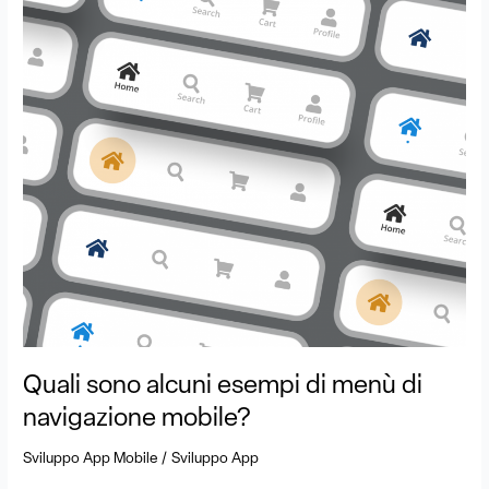
di
menù
di
navigazione
mobile?
Quali sono alcuni esempi di menù di
navigazione mobile?
/
Sviluppo App Mobile
Sviluppo App