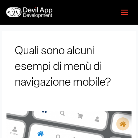
Vai
Main
al
Menu
contenuto
Quali sono alcuni
esempi di menù di
navigazione mobile?
Quali
sono
alcuni
esempi