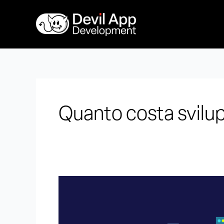
Vai
al
contenuto
Quanto costa svilu
Quanto
costa
sviluppare
un’app