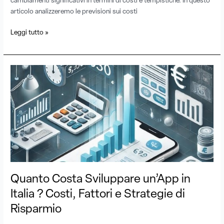
cambiamenti significativi in termini di costi e tempistiche. In questo
articolo analizzeremo le previsioni sui costi
Leggi tutto »
Quanto
Costa
Sviluppare
un’App
in
Italia
?
Costi,
Fattori
e
Quanto Costa Sviluppare un’App in
Strategie
di
Italia ? Costi, Fattori e Strategie di
Risparmio
Risparmio