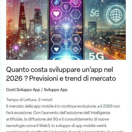
costa
sviluppare
un’app
nel
2026
?
Previsioni
e
trend
di
mercato
Quanto costa sviluppare un’app nel
2026 ? Previsioni e trend di mercato
/
Costi Sviluppo App
Sviluppo App
Tempo di Lettura:
2
minuti
Il mercato delle app mobile è in continua evoluzione, e il 2026 non
farà eccezione. Con l’aumento dell’adozione dell’intelligenza
artificiale, la diffusione del 5G e il consolidamento di nuove
tecnologie come il Web3, lo sviluppo di app mobile vedrà