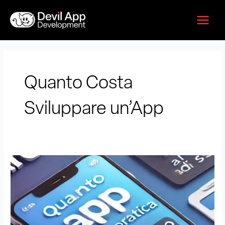
Vai
Main
al
Menu
contenuto
Quanto Costa
Sviluppare un’App
Quanto
Costa
Fare
un’App.
Guida
Pratica