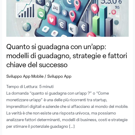
un’app:
modelli
di
guadagno,
strategie
e
fattori
Quanto si guadagna con un’app:
chiave
modelli di guadagno, strategie e fattori
del
successo
chiave del successo
/
Sviluppo App Mobile
Sviluppo App
Tempo di Lettura:
5
minuti
La domanda “quanto si guadagna con un’app ?” o “Come
monetizzare un’app” è una delle più ricorrenti tra startup,
imprenditori digitali e aziende che si affacciano al mondo del mobile.
La verità è che non esiste una risposta univoca, ma possiamo
analizzare fattori determinanti, modelli di business, costi e strategie
per stimare il potenziale guadagno […]