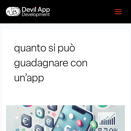
Vai
Main
al
Menu
contenuto
quanto si può
guadagnare con
un’app
Quanto
si
guadagna
con