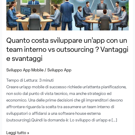
team
interno
vs
outsourcing
?
Vantaggi
Quanto costa sviluppare un’app con un
e
svantaggi
team interno vs outsourcing ? Vantaggi
e svantaggi
/
Sviluppo App Mobile
Sviluppo App
Tempo di Lettura:
3
minuti
Creare un’app mobile di successo richiede un’attenta pianificazione,
non solo dal punto di vista tecnico, ma anche strategico ed
economico. Una delle prime decisioni che gli imprenditori devono
affrontare riguarda la scelta tra assumere un team interno di
sviluppatori o affidarsi a una software house esterna
(outsourcing).Quindi la domanda è: Lo sviluppo di un’app e […]
Leggi tutto »