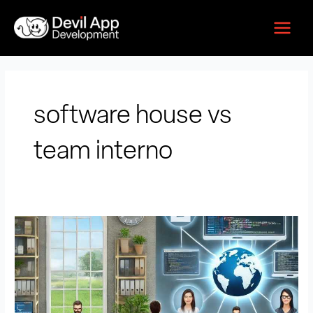
Vai
Main
al
Menu
contenuto
software house vs
team interno
Quanto
costa
sviluppare
un’app
con
un