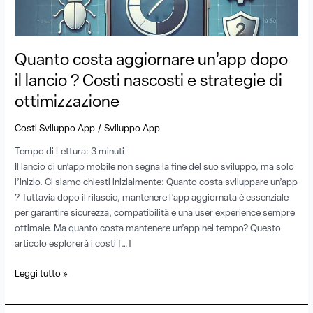
lancio
?
Costi
nascosti
Quanto costa aggiornare un’app dopo
e
il lancio ? Costi nascosti e strategie di
strategie
di
ottimizzazione
ottimizzazione
/
Costi Sviluppo App
Sviluppo App
Tempo di Lettura:
3
minuti
Il lancio di un’app mobile non segna la fine del suo sviluppo, ma solo
l’inizio. Ci siamo chiesti inizialmente: Quanto costa sviluppare un’app
? Tuttavia dopo il rilascio, mantenere l’app aggiornata è essenziale
per garantire sicurezza, compatibilità e una user experience sempre
ottimale. Ma quanto costa mantenere un’app nel tempo? Questo
articolo esplorerà i costi […]
Leggi tutto »