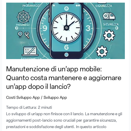
Manutenzione
di
un’app
mobile:
Quanto
costa
mantenere
e
aggiornare
un’app
Manutenzione di un’app mobile:
dopo
il
Quanto costa mantenere e aggiornare
lancio?
un’app dopo il lancio?
/
Costi Sviluppo App
Sviluppo App
Tempo di Lettura:
2
minuti
Lo sviluppo di un’app non finisce con il lancio. La manutenzione e gli
aggiornamenti post-lancio sono cruciali per garantire sicurezza,
prestazioni e soddisfazione degli utenti. In questo articolo