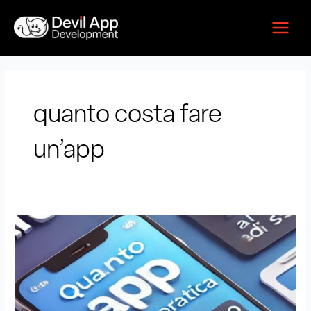
Vai
Main
al
Menu
contenuto
quanto costa fare
un’app
Quanto
Costa
Fare
un’App.
Guida
Pratica