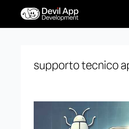
Vai
al
contenuto
supporto tecnico 
Quanto
costa
aggiornare
un’app