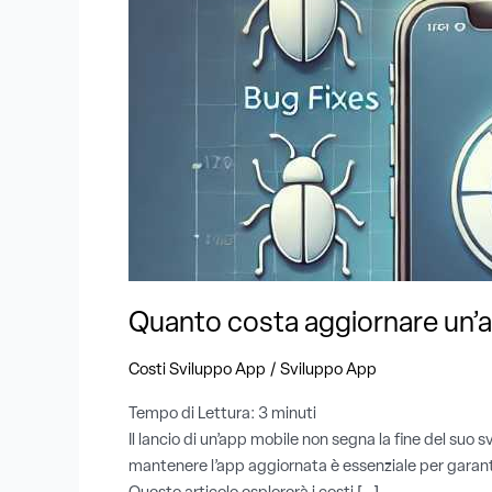
dopo
il
lancio
?
Costi
nascosti
e
strategie
di
ottimizzazione
Quanto costa aggiornare un’ap
/
Costi Sviluppo App
Sviluppo App
Tempo di Lettura:
3
minuti
Il lancio di un’app mobile non segna la fine del suo s
mantenere l’app aggiornata è essenziale per garan