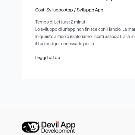
lancio?
/
Costi Sviluppo App
Sviluppo App
Tempo di Lettura:
2
minuti
Lo sviluppo di un’app non finisce con il lancio. La m
In questo articolo esploriamo i costi associati alla 
il tuo budget necessario per la
Leggi tutto »